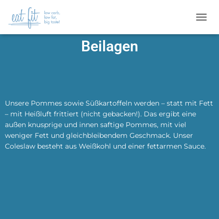
N
A
Beilagen
V
I
G
A
T
I
O
Unsere Pommes sowie Süßkartoffeln werden – statt mit Fett
N
– mit Heißluft frittiert (nicht gebacken!). Das ergibt eine
U
außen knusprige und innen saftige Pommes, mit viel
M
weniger Fett und gleichbleibendem Geschmack. Unser
S
C
Coleslaw besteht aus Weißkohl und einer fettarmen Sauce.
H
A
L
T
E
N