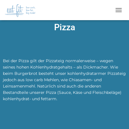
N
A
Pizza
V
I
G
A
T
I
O
Bei der Pizza gilt der Pizzateig normalerweise – wegen
N
seines hohen Kohlenhydratgehalts – als Dickmacher. Wie
U
beim Burgerbrot besteht unser kohlenhydratarmer Pizzateig
M
jedoch aus low carb Mehlen, wie Chiasamen- und
S
C
Leinsamenmehl. Natürlich sind auch die anderen
H
Bestandteile unserer Pizza (Sauce, Käse und Fleischbeläge)
A
kohlenhydrat- und fettarm.
L
T
E
N